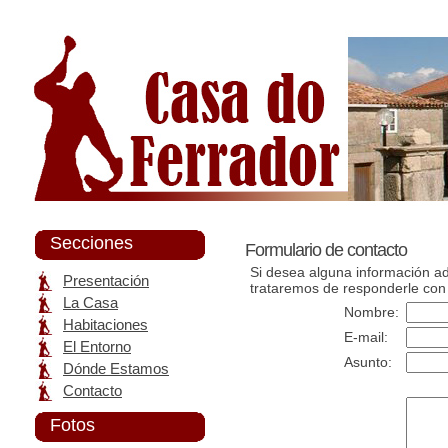
Secciones
Formulario de contacto
Si desea alguna información ad
Presentación
trataremos de responderle con
La Casa
Nombre:
Habitaciones
E-mail:
El Entorno
Asunto:
Dónde Estamos
Contacto
Fotos